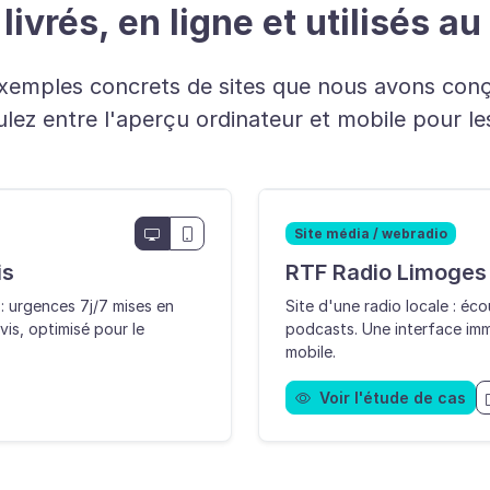
livrés, en ligne et utilisés a
exemples concrets de sites que nous avons conç
ulez entre l'aperçu ordinateur et mobile pour le
Site média / webradio
is
RTF Radio Limoges
 : urgences 7j/7 mises en
Site d'une radio locale : éc
is, optimisé pour le
podcasts. Une interface imm
mobile.
Voir l'étude de cas