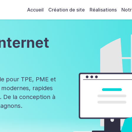
 à l'en-tête
Aller au contenu principal
Aller au pied d
Accueil
Création de site
Réalisations
Not
internet
lle pour TPE, PME et
s modernes, rapides
. De la conception à
pagnons.